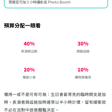
預算足可加 3 小時攝影或 Photo Booth
預算分配一眼看
40%
30%
表演與互動
遊戲設施
20%
10%
餐飲小食
備用與雜項
備用一成不是可有可無：生日會最常見的臨時開支是加
時。表演者與設施加時通常以半小時計價，留有緩衝就
不必在派對中途做艱難決定。