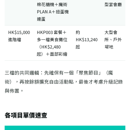
棉花糖機＋魔術
型宴會廳
PLAN A＋扭蛋機
連蛋
HK$15,000
HKP003 套餐＋
約
大型會
進階檔
多一檔美食攤位
HK$13,240
所、戶外
（HK$2,480
起
場地
起）＋面部彩繪
三檔的共同邏輯：先確保有一個「聚焦節目」（魔
術），再按餘額擴充自由活動點，最後才考慮升級記錄
與佈置。
各項目單價速查