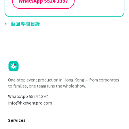
WhatsApp
5524 1397
← 返回專欄目錄
HK
Parties
One-stop event production in Hong Kong — from corporates
to families, one team runs the whole show.
WhatsApp
5524 1397
info@hkeventpro.com
Services