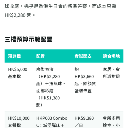
球收尾，幾乎是香港生日會的標準答案，而成本只需
HK$2,280 起。
三檔預算示範配置
預算檔
配置
實際開支
適合場地
HK$5,000
魔術表演
約
家居、會
基本檔
（HK$2,280
HK$3,660
所派對房
起）＋扭氣球・
起，餘額買
面部彩繪
蛋糕佈置
（HK$1,380
起）
HK$10,000
HKP003 Combo
HK$9,380
會所多用
套餐檔
C：城堡彈床＋
／日
途室、小