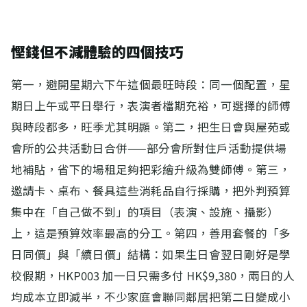
慳錢但不減體驗的四個技巧
第一，避開星期六下午這個最旺時段：同一個配置，星
期日上午或平日舉行，表演者檔期充裕，可選擇的師傅
與時段都多，旺季尤其明顯。第二，把生日會與屋苑或
會所的公共活動日合併——部分會所對住戶活動提供場
地補貼，省下的場租足夠把彩繪升級為雙師傅。第三，
邀請卡、桌布、餐具這些消耗品自行採購，把外判預算
集中在「自己做不到」的項目（表演、設施、攝影）
上，這是預算效率最高的分工。第四，善用套餐的「多
日同價」與「續日價」結構：如果生日會翌日剛好是學
校假期，HKP003 加一日只需多付 HK$9,380，兩日的人
均成本立即減半，不少家庭會聯同鄰居把第二日變成小