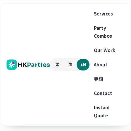
Services
Party
Combos
Our Work
HK
Parties
About
繁
简
EN
專欄
Contact
Instant
Quote