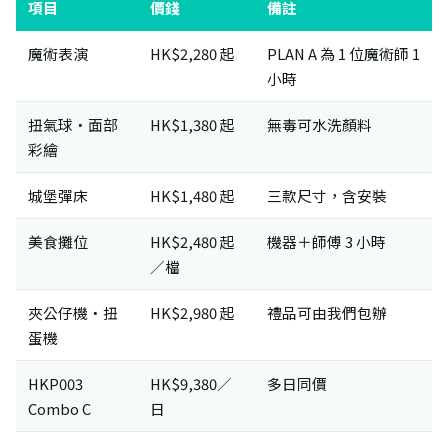
項目
價錢
備註
魔術表演
HK$2,280 起
PLAN A 為 1 位魔術師 1
小時
扭氣球・面部
HK$1,380 起
無毒可水洗顏料
彩繪
城堡彈床
HK$1,480 起
三款尺寸，含安裝
美食攤位
HK$2,480 起
機器＋師傅 3 小時
／檔
夾公仔機・扭
HK$2,980 起
禮品可由我們包辦
蛋機
HKP003
HK$9,380／
多日同價
Combo C
日