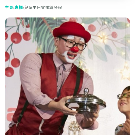
主頁
›
專欄
›
兒童生日會預算分配