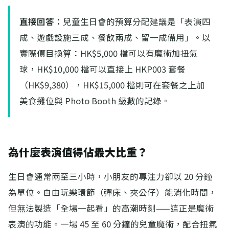
直接回答：
兒童生日會的預算分配建議是「表演四
成、遊戲設施三成、餐飲兩成、留一成備用」。以
實際價目換算：HK$5,000 檔可以有魔術加扭氣
球，HK$10,000 檔可以直接上 HKP003 套餐
（HK$9,380），HK$15,000 檔則可在套餐之上加
美食攤位與 Photo Booth 級數的記錄。
為什麼表演值得佔最大比重？
生日會通常兩至三小時，小朋友的專注力卻以 20 分鐘
為單位。自由玩樂環節（彈床、夾公仔）能消化時間，
但無法製造「全場一起看」的高潮時刻——這正是魔術
表演的功能。一場 45 至 60 分鐘的兒童魔術，配合扭氣